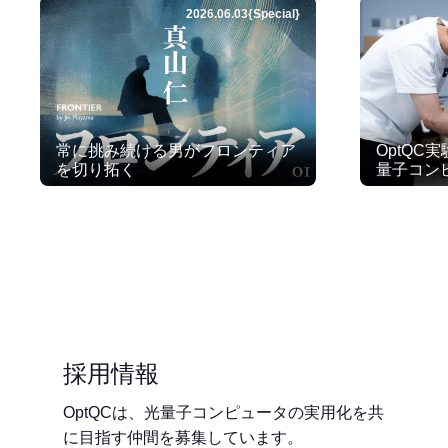
2026
.
06
.
03
{
Special
}
常に挑み続ける男がフロンティア
OptQC実
を切り拓く
量子コン
採用情報
OptQCは、光量子コンピュータの実用化を共
に目指す仲間を募集しています。