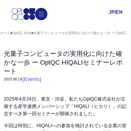
JP
/
EN
ホーム
OptQC Note
光量子コンピュータの実用化に向けた確かな一歩 ー OptQC H
光量子コンピュータの実用化に向けた確
かな一歩 ー OptQC HIQALIセミナーレポ
ート
{
Events
}
2025
.
08
.
19
2025年4月24日、東京・渋谷。私たちOptQC株式会社が主
催する産学連携メンバーシップ「HIQALI（ヒカリ）」の記
念すべき第一回セミナーが開催されました。
今回は特別に、HIQALIへの参加を検討されている企業の皆