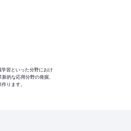
械学習といった分野におけ
革新的な応用分野の発掘、
形作ります。