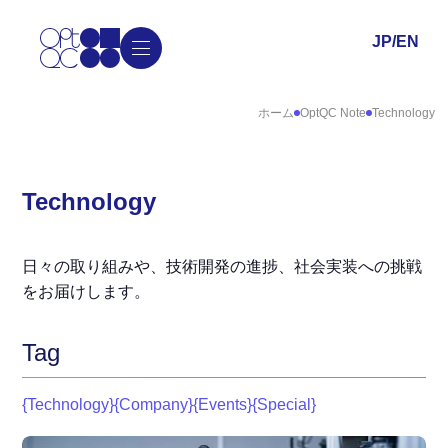
JP
/
EN
ホーム
OptQC Note
Technology
Technology
日々の取り組みや、技術開発の進捗、社会実装への挑戦
をお届けします。
Tag
{
Technology
}
{
Company
}
{
Events
}
{
Special
}