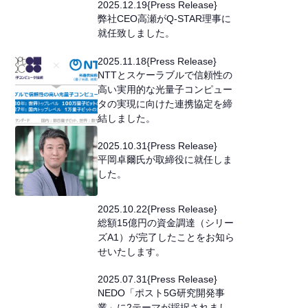
2025
.
12
.
19
{
Press Release
}
弊社CEO高瀬がQ-STAR理事に
就任致しました。
2025
.
11
.
18
{
Press Release
}
NTTとスケーラブルで信頼性の
高い実用的な光量子コンピュー
タの実現に向けた連携協定を締
結しました。
2025
.
10
.
31
{
Press Release
}
平岡卓爾氏が取締役に就任しま
した。
2025
.
10
.
22
{
Press Release
}
総額15億円の資金調達（シリー
ズA1）が完了したことをお知ら
せいたします。
2025
.
07
.
31
{
Press Release
}
NEDO「ポスト5G研究開発事
業」に2テーマが採択されまし