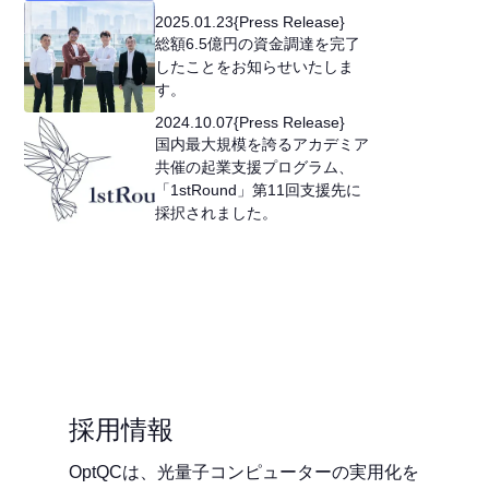
2025
.
01
.
23
{
Press Release
}
総額6.5億円の資金調達を完了
したことをお知らせいたしま
す。
2024
.
10
.
07
{
Press Release
}
国内最大規模を誇るアカデミア
共催の起業支援プログラム、
「1stRound」第11回支援先に
採択されました。
採用情報
OptQCは、光量子コンピューターの実用化を