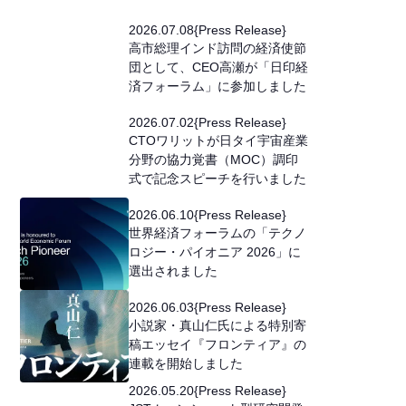
2026
.
07
.
08
{
Press Release
}
高市総理インド訪問の経済使節
団として、CEO高瀬が「日印経
済フォーラム」に参加しました
2026
.
07
.
02
{
Press Release
}
CTOワリットが日タイ宇宙産業
分野の協力覚書（MOC）調印
式で記念スピーチを行いました
2026
.
06
.
10
{
Press Release
}
世界経済フォーラムの「テクノ
ロジー・パイオニア 2026」に
選出されました
2026
.
06
.
03
{
Press Release
}
小説家・真山仁氏による特別寄
稿エッセイ『フロンティア』の
連載を開始しました
2026
.
05
.
20
{
Press Release
}