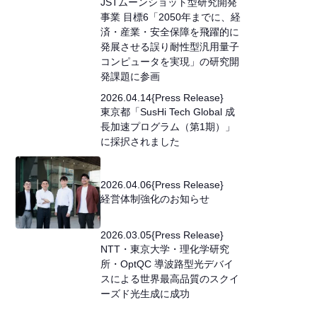
JSTムーンショット型研究開発
事業 目標6「2050年までに、経
済・産業・安全保障を飛躍的に
発展させる誤り耐性型汎用量子
コンピュータを実現」の研究開
発課題に参画
2026
.
04
.
14
{
Press Release
}
東京都「SusHi Tech Global 成
長加速プログラム（第1期）」
に採択されました
2026
.
04
.
06
{
Press Release
}
経営体制強化のお知らせ
2026
.
03
.
05
{
Press Release
}
NTT・東京大学・理化学研究
所・OptQC 導波路型光デバイ
スによる世界最高品質のスクイ
ーズド光生成に成功