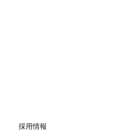
2026
.
08
.
03
{
Press Release
}
光量子コンピュータの実用化に向
け、NTTと新たに資本業務提携契約
を締結しました
2026
.
07
.
31
{
Press Release
}
日本とオーストラリアの連携強化に
向けた「日豪量子ワークショップ」
に登壇しました
採用情報