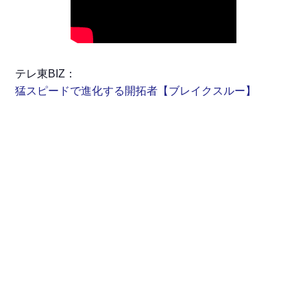
テレ東BIZ：
猛スピードで進化する開拓者【ブレイクスルー】
おすすめの記事
2026
.
08
.
06
{
Press Release
}
前田 倫宏氏が執行役員CFOに就任
しました