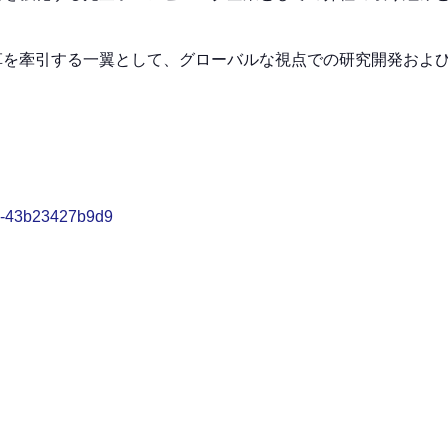
革を牽引する一翼として、グローバルな視点での研究開発およ
81-43b23427b9d9