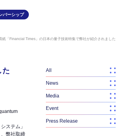
ンバーシップ
紙「Financial Times」の日本の量子技術特集で弊社が紹介されました
した
All
News
Media
Event
uantum
Press Release
コシステム」
と、弊社取締