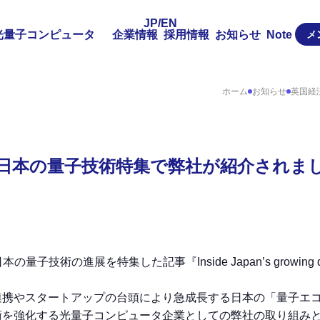
JP
/
EN
光量子コンピュータ
企業情報
採用情報
お知らせ
Note
メ
ホーム
お知らせ
英国経済
mes」の日本の量子技術特集で弊社が紹介されま
の量子技術の進展を特集した記事『Inside Japan’s growing q
連携やスタートアップの台頭により急成長する日本の「量子エ
術を強化する光量子コンピュータ企業としての弊社の取り組み